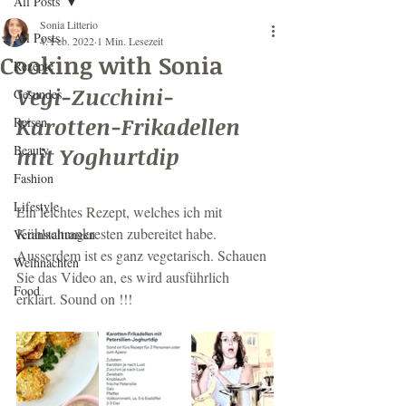
All Posts
Sonia Litterio
All Posts
4. Feb. 2022
1 Min. Lesezeit
Cooking with Sonia
Rezepte
Vegi-Zucchini-
Gesundes
Karotten-Frikadellen 
Reisen
Beauty
mit Yoghurtdip
Fashion
Lifestyle
Ein leichtes Rezept, welches ich mit 
Kühlschrankresten zubereitet habe. 
Veranstaltungen
Ausserdem ist es ganz vegetarisch. Schauen 
Weihnachten
Sie das Video an, es wird ausführlich 
Food
erklärt. Sound on !!!