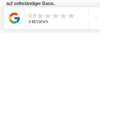
auf selbständiger Basis.
❌ Kein Fixlohn
❌ Kein Network Marketing
❌ Kein Verkauf von Massenreisen
Interesse?
Dann sende uns deinen CV und eine kurze
Motivation.
Nach Prüfung laden wir
geeignete Kandidaten zu einem Zoom-
Gespräch ein.
Bewerbungen einsenden an:
sonialitterio@smilereisen.ch
Newsletter
Email