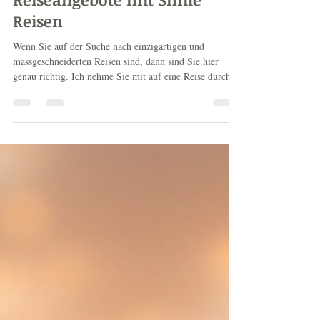
Entdecken Sie exklusive
Reiseangebote mit Smile
Reisen
Wenn Sie auf der Suche nach einzigartigen und
massgeschneiderten Reisen sind, dann sind Sie hier
genau richtig. Ich nehme Sie mit auf eine Reise durch
die Welt der exklusiven Angebote von Smile Reisen.
Lassen Sie uns gemeinsam entdecken, wie Sie Ihre
nächste Auszeit zu einem unvergesslichen Erlebnis
machen können. Tauchen Sie ein in die Vielfalt und den
Genuss, den nur individuell geplante Reisen bieten.
Warum individuelle Reiseangebote entdecken? Jede
Reise erzählt eine Gesc