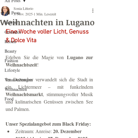
All Posts
Sonia Litterio
All Posts
5. Nov. 2025
1 Min. Lesezeit
Weihnachten in Lugano
Rezepte
Eine Woche voller Licht, Genuss 
Gesundes
& Dolce Vita 
Reisen
Beauty
Lugano zur 
Erleben Sie die Magie von 
Fashion
Weihnachtszeit
! 
Lifestyle
Im Dezember verwandelt sich die Stadt in 
Veranstaltungen
ein Lichtermeer – mit funkelndem 
Weihnachten
Weihnachtsmarkt
, stimmungsvoller Musik 
Food
und kulinarischen Genüssen zwischen See 
und Palmen.
Unser Spezialangebot zum Black Friday:
20. Dezember 
Zeitraum: Anreise: 