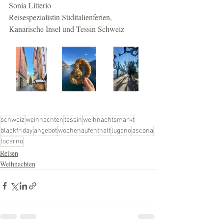
Sonia Litterio
Reisespezialistin Süditalienferien, 
Kanarische Insel und Tessin Schweiz
schweiz
weihnachten
tessin
weihnachtsmarkt
blackfriday
angebot
wochenaufenthalt
lugano
ascona
locarno
Reisen
Weihnachten