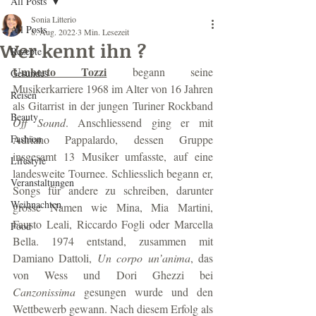
All Posts
Sonia Litterio
All Posts
8. Aug. 2022
3 Min. Lesezeit
Wer kennt ihn ?
Rezepte
Umberto Tozzi
 begann seine 
Gesundes
Musikerkarriere 1968 im Alter von 16 Jahren 
Reisen
als Gitarrist in der jungen Turiner Rockband 
Beauty
Off Sound
. Anschliessend ging er mit 
Fashion
Adriano Pappalardo, dessen Gruppe 
insgesamt 13 Musiker umfasste, auf eine 
Lifestyle
landesweite Tournee. Schliesslich begann er, 
Veranstaltungen
Songs für andere zu schreiben, darunter 
Weihnachten
grosse Namen wie Mina, Mia Martini, 
Fausto Leali, Riccardo Fogli oder Marcella 
Food
Bella. 1974 entstand, zusammen mit 
Damiano Dattoli, 
Un corpo un’anima
, das 
von Wess und Dori Ghezzi bei 
Canzonissima
 gesungen wurde und den 
Wettbewerb gewann. Nach diesem Erfolg als 