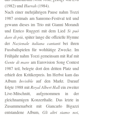
(1982) und 
Hurrah
 (1984).
Nach einer mehrjährigen Pause nahm Tozzi 
1987 erstmals am Sanremo-Festival teil und 
gewann dieses im Trio mit Gianni Morandi 
und Enrico Ruggeri mit dem Lied 
Si può 
dare di più
, später lange die offizielle Hymne 
der 
Nazionale italiana cantanti
 bei ihren 
Fussballspielen für wohltätige Zwecke. Im 
Frühjahr nahm Tozzi gemeinsam mit Raf mit 
Gente di mare
 am Eurovision Song Contest 
1987 teil, belegte dort den dritten Platz und 
erhielt den Kritikerpreis. Im Herbst kam das 
Album 
Invisible
 auf den Markt. Darauf 
folgte 1988 mit 
Royal Albert Hall
 ein zweiter 
Live-Mitschnitt, aufgenommen in der 
gleichnamigen Konzerthalle. Das letzte in 
Zusammenarbeit mit Giancarlo Bigazzi 
entstandene Album, 
Gli altri siamo noi
, 