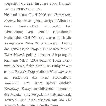
vorgestellt wurden: Im Jahre 2000 
Un’altra 
vita
 und 2005 
Le parole
.
Neuland betrat Tozzi 2006 mit 
Heterogene 
Project
, bei dessen gleichnamigem Album er 
einige Lounge-Titel beisteuerte. Die 
Abnabelung von seinem langjährigen 
Plattenlabel CGD/Warner wurde durch die 
Kompilation 
Tutto Tozzi
 verzögert. Durch 
das gemeinsame Projekt mit Marco Masini, 
Tozzi Masini
, gelang aber der Absprung in 
Richtung MBO. 2009 brachte Tozzi gleich 
zwei Alben auf den Markt: Im Frühjahr war 
es das Best-Of-Doppelalbum 
Non solo live
, 
im September das neue Studioalbum 
Superstar
. Drei Jahre später erschien 
Yesterday, Today
, anschliessend unternahm 
der Musiker eine ausgedehnte internationale 
Tournee. Erst 2015 erschien mit 
Ma che 
spettacolo
 ein weiteres Studioalbum.