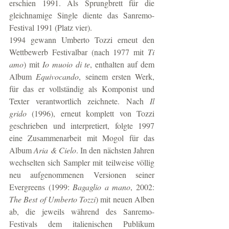
erschien 1991. Als Sprungbrett für die 
gleichnamige Single diente das Sanremo-
Festival 1991 (Platz vier).
1994 gewann Umberto Tozzi erneut den 
Wettbewerb Festivalbar (nach 1977 mit 
Ti 
amo
) mit 
Io muoio di te
, enthalten auf dem 
Album 
Equivocando
, seinem ersten Werk, 
für das er vollständig als Komponist und 
Texter verantwortlich zeichnete. Nach 
Il 
grido
 (1996), erneut komplett von Tozzi 
geschrieben und interpretiert, folgte 1997 
eine Zusammenarbeit mit Mogol für das 
Album 
Aria & Cielo
. In den nächsten Jahren 
wechselten sich Sampler mit teilweise völlig 
neu aufgenommenen Versionen seiner 
Evergreens (1999: 
Bagaglio a mano
, 2002: 
The Best of Umberto Tozzi
) mit neuen Alben 
ab, die jeweils während des Sanremo-
Festivals dem italienischen Publikum 