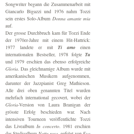
Songwriter begann die Zusammenarbeit mit 
Giancarlo Bigazzi und 1976 nahm Tozzi 
sein erstes Solo-Album 
Donna amante mia
auf.
Der grosse Durchbruch kam für Tozzi Ende 
der 1970er-Jahre mit einem Hit-Hattrick: 
1977 landete er mit 
Ti amo
 einen 
internationalen Bestseller, 1978 folgte 
Tu
und 1979 erschien das ebenso erfolgreiche 
Gloria
. Das gleichnamige Album wurde mit 
amerikanischen Musikern aufgenommen, 
darunter der Jazzpianist Greg Mathieson. 
Alle drei oben genannten Titel wurden 
mehrfach international gecovert, wobei der 
Gloria
-Version von Laura Branigan der 
grösste Erfolg beschieden war. Nach 
intensiven Tourneen veröffentlichte Tozzi 
das Livealbum 
In concerto
. 1981 erschien 
das Studioalbum 
Notte rosa
, gefolgt von 
Eva