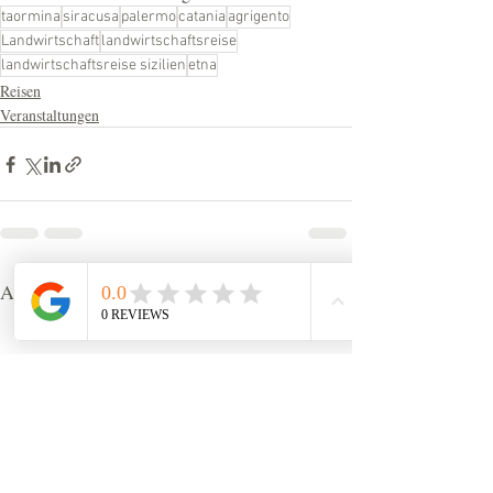
taormina
siracusa
palermo
catania
agrigento
Landwirtschaft
landwirtschaftsreise
landwirtschaftsreise sizilien
etna
Reisen
Veranstaltungen
Aktuelle Beiträge
Alle ansehen