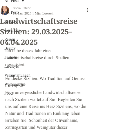
All Posts
Sonia Litterio
All Posts
13. Jan. 2025
1 Min. Lesezeit
Landwirtschaftsreise
Rezepte
Sizilien: 29.03.2025-
Gesundes
Reisen
04.04.2025
Beauty
Ich habe dieses Jahr eine 
Fashion
Landwirtschaftsreise durch Sizilien 
organisiert. 
Lifestyle
Veranstaltungen
Entdecke Sizilien: Wo Tradition auf Genuss 
Weihnachten
trifft 🌿🍋“
Eine unvergessliche Landwirtschaftsreise 
Food
nach Sizilien wartet auf Sie! Begleiten Sie 
uns auf eine Reise ins Herz Siziliens, wo die 
Natur und Traditionen im Einklang leben. 
Erleben Sie  Schönheit der Olivenhaine, 
Zitrusgärten und Weingüter dieser 