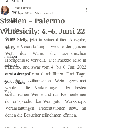
All Posts
Sonia Litterio
All Posts
29. Apr. 2022
1 Min. Lesezeit
Sizilien - Palermo
Rezepte
Winesicily: 4.-6. Juni 22
Gesundes
Reisen
Wine Sicily,
 jetzt in seiner dritten Ausgabe, 
ist eine Veranstaltung,  welche der ganzen 
Beauty
Welt des Weins die sizilianischen 
Fashion
Hochgenüsse vorstellt.  Der Palazzo Riso in 
Lifestyle
Palermo, und zwar vom 4. bis 6. Juni 2022 
wird diesen Event durchführen. Drei Tage, 
Veranstaltungen
die dem sizilianischen Wein gewidmet 
Weihnachten
werden: die Verkostungen der besten 
Food
sizilianischen Weine und das Kennenlernen 
der entsprechenden Weingüter, Workshops, 
Veranstaltungen, Presentationen usw., an 
denen die Besucher teilnehmen können.