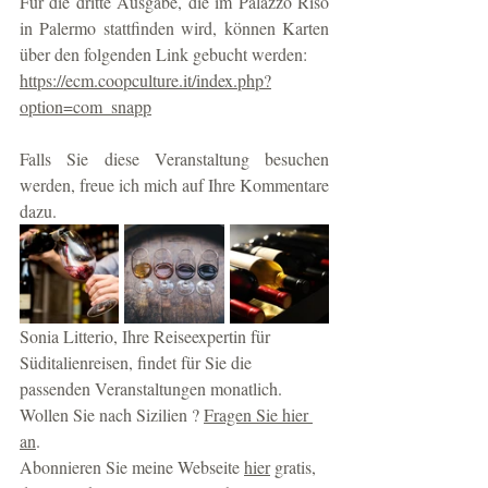
Für die dritte Ausgabe, die im Palazzo Riso 
in Palermo stattfinden wird, können Karten 
über den folgenden Link gebucht werden: 
https://ecm.coopculture.it/index.php?
option=com_snapp
Falls Sie diese Veranstaltung besuchen 
werden, freue ich mich auf Ihre Kommentare 
dazu. 
Sonia Litterio, Ihre Reiseexpertin für 
Süditalienreisen, findet für Sie die 
passenden Veranstaltungen monatlich. 
Wollen Sie nach Sizilien ? 
Fragen Sie hier 
an
. 
Abonnieren Sie meine Webseite 
hier
 gratis, 