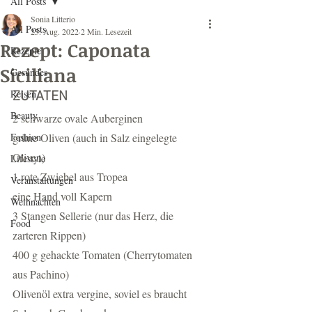
All Posts
Sonia Litterio
All Posts
25. Aug. 2022
2 Min. Lesezeit
Rezept: Caponata
Rezepte
Siciliana
Gesundes
Reisen
ZUTATEN
Beauty
2 schwarze ovale Auberginen 
Fashion
grüne Oliven (auch in Salz eingelegte 
Oliven)
Lifestyle
1 rote Zwiebel aus Tropea
Veranstaltungen
eine Hand voll Kapern
Weihnachten
3 Stangen Sellerie (nur das Herz, die 
Food
zarteren Rippen)
400 g gehackte Tomaten (Cherrytomaten 
aus Pachino)
Olivenöl extra vergine, soviel es braucht