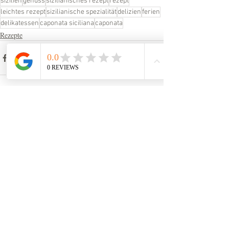
sizilien
genuss
sizilianisches rezept
rezept
leichtes rezept
sizilianische spezialität
delizien
ferien
delikatessen
caponata siciliana
caponata
Rezepte
Aktuelle Beiträge
Alle ansehen