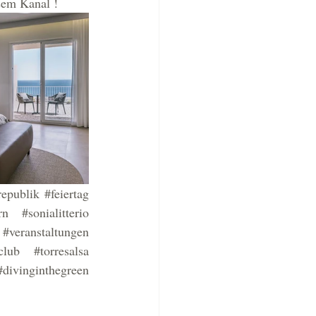
sem Kanal ! 
republik
#feiertag
rn
#sonialitterio
#veranstaltungen
club
#torresalsa
#divinginthegreen