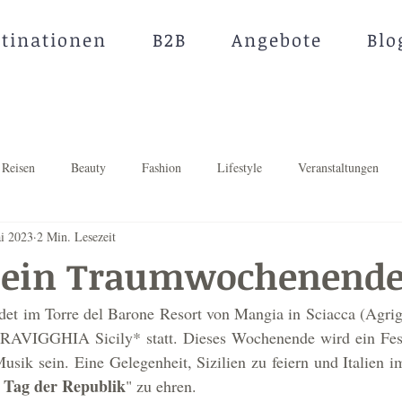
stinationen
B2B
Angebote
Blo
Reisen
Beauty
Fashion
Lifestyle
Veranstaltungen
i 2023
2 Min. Lesezeit
f ein Traumwochenend
ndet im Torre del Barone Resort von Mangia in Sciacca (Agrige
RAVIGGHIA Sicily* statt. Dieses Wochenende wird ein Fest 
usik sein. Eine Gelegenheit, Sizilien zu feiern und Italien
 Tag der Republik
" zu ehren. 