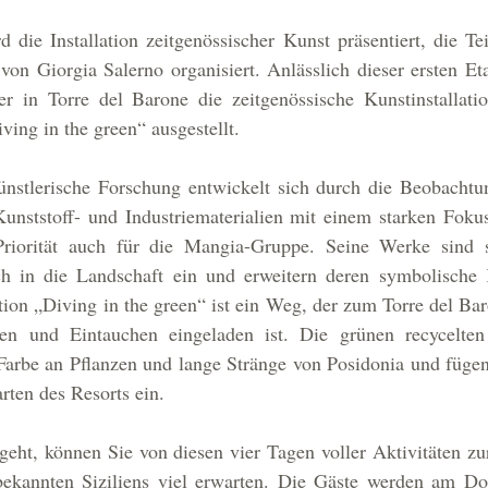
 die Installation zeitgenössischer Kunst präsentiert, die Te
 von Giorgia Salerno organisiert. Anlässlich dieser ersten E
r in Torre del Barone die zeitgenössische Kunstinstallatio
ving in the green“ ausgestellt.
ünstlerische Forschung entwickelt sich durch die Beobachtu
nststoff- und Industriematerialien mit einem starken Fokus
Priorität auch für die Mangia-Gruppe. Seine Werke sind s
h in die Landschaft ein und erweitern deren symbolische 
ation „Diving in the green“ ist ein Weg, der zum Torre del Bar
n und Eintauchen eingeladen ist. Die grünen recycelten K
Farbe an Pflanzen und lange Stränge von Posidonia und fügen
rten des Resorts ein.
geht, können Sie von diesen vier Tagen voller Aktivitäten zu
ekannten Siziliens viel erwarten. Die Gäste werden am Don