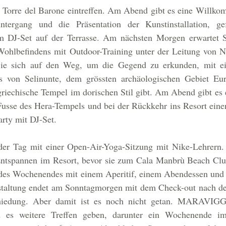
 Torre del Barone eintreffen. Am Abend gibt es eine Willkom
ntergang und die Präsentation der Kunstinstallation, ge
 DJ-Set auf der Terrasse. Am nächsten Morgen erwartet Si
ohlbefindens mit Outdoor-Training unter der Leitung von N
ie sich auf den Weg, um die Gegend zu erkunden, mit ei
s von Selinunte, dem grössten archäologischen Gebiet Eur
iechische Tempel im dorischen Stil gibt. Am Abend gibt es ei
sse des Hera-Tempels und bei der Rückkehr ins Resort eine
rty mit DJ-Set.
er Tag mit einer Open-Air-Yoga-Sitzung mit Nike-Lehrern. 
Entspannen im Resort, bevor sie zum Cala Manbrù Beach Clu
 des Wochenendes mit einem Aperitif, einem Abendessen und e
staltung endet am Sonntagmorgen mit dem Check-out nach d
chiedung. Aber damit ist es noch nicht getan. MARAVIGGH
es weitere Treffen geben, darunter ein Wochenende im