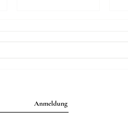
Weihnachten in Lugano
Kenn
Schä
Anmeldung