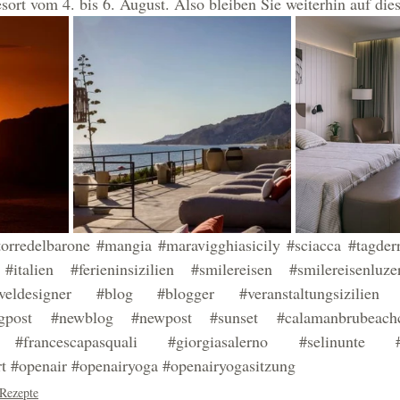
ort vom 4. bis 6. August. Also bleiben Sie weiterhin auf die
torredelbarone
#mangia
#maravigghiasicily
#sciacca
#tagder
#italien
#ferieninsizilien
#smilereisen
#smilereisenluze
aveldesigner
#blog
#blogger
#veranstaltungsizilien
gpost
#newblog
#newpost
#sunset
#calamanbrubeach
#francescapasquali
#giorgiasalerno
#selinunte
t
#openair
#openairyoga
#openairyogasitzung
Rezepte