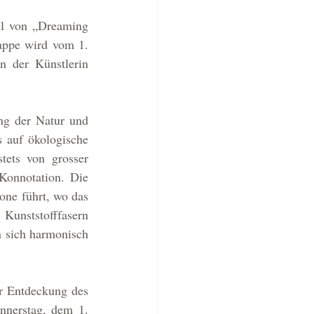
il von „Dreaming 
tappe wird vom 1. 
n der Künstlerin 
ng der Natur und 
 auf ökologische 
tets von grosser 
Konnotation. Die 
one führt, wo das 
unststofffasern 
 sich harmonisch 
r Entdeckung des 
nerstag, dem 1. 