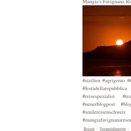
Mangia's Favignana Res
#sizilien
#agrigento
#
#festadellarepubblica
#reisespezialist
#tr
#neuerblogpost
#blo
#smilereisenschweiz
#mangiafavignanaresor
Reisen
Veranstaltungen