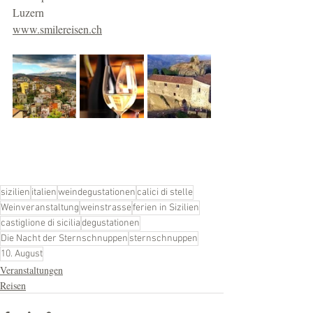
Luzern
www.smilereisen.ch
sizilien
italien
weindegustationen
calici di stelle
Weinveranstaltung
weinstrasse
ferien in Sizilien
castiglione di sicilia
degustationen
Die Nacht der Sternschnuppen
sternschnuppen
10. August
Veranstaltungen
Reisen