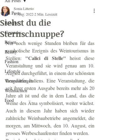
All Posts
Sonia Litterio
All Posts
9. Aug. 2022
2 Min. Lesezeit
Siehst du die
Rezepte
Sternschnuppe?
Gesundes
Reisen
Nur noch wenige Stunden bleiben für das 
symbolische Ereignis des Weintourismus in 
Beauty
"Calici di Stelle"
Sizilien: 
 heisst diese 
Fashion
Veranstaltung und sie wird genau am 10. 
Lifestyle
August durchgeführt, in einem der schönsten 
Bergdörfer Italiens. Eine Veranstaltung, die 
Veranstaltungen
seit ihrer ersten Ausgabe bereits mehr als 20 
Weihnachten
Jahre alt ist und die in dem Land, das die 
Food
Weine des Ätna symbolisiert, weiter wächst. 
Auch in diesem Jahr haben sich wieder 
zahlreiche Weinbaubetriebe angemeldet, die 
morgen, am Mittwoch, den 10. August, ein 
grosses Werbeschaufenster finden werden.