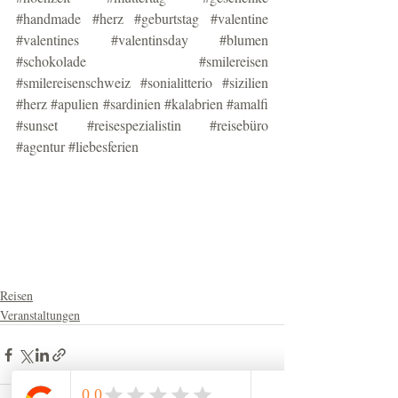
#handmade
#herz
#geburtstag
#valentine
#valentines
#valentinsday
#blumen
#schokolade
#smilereisen
#smilereisenschweiz
#sonialitterio
#sizilien
#herz
#apulien
#sardinien
#kalabrien
#amalfi
#sunset
#reisespezialistin
#reisebüro
#agentur
#liebesferien
Reisen
Veranstaltungen