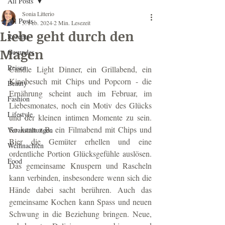
All Posts
Sonia Litterio
All Posts
5. Feb. 2024
2 Min. Lesezeit
Liebe geht durch den
Rezepte
Magen
Gesundes
Reisen
Candle Light Dinner, ein Grillabend, ein 
Kinobesuch mit Chips und Popcorn - die 
Beauty
Ernährung scheint auch im Februar, im 
Fashion
Liebesmonates, noch ein Motiv des Glücks 
Lifestyle
und der kleinen intimen Momente zu sein. 
So kann z.B. ein Filmabend mit Chips und 
Veranstaltungen
Bier die Gemüter erhellen und eine 
Weihnachten
ordentliche Portion Glücksgefühle auslösen. 
Food
Das gemeinsame Knuspern und Rascheln 
kann verbinden, insbesondere wenn sich die 
Hände dabei sacht berühren. Auch das 
gemeinsame Kochen kann Spass und neuen 
Schwung in die Beziehung bringen. Neue, 