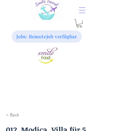
Jobs: Remotejob verfügbar
< Back
012_Modica_Villa für 5