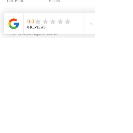
Year Built
Floors
Property Location
97015 Modica, Ragusa, Italien
Contact Agent