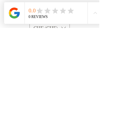
Bewertung abgeben
CHF (CHF)
Newsletter
Email
Anmeldung
Unsere Sitze:
Lugano
(Schweiz)