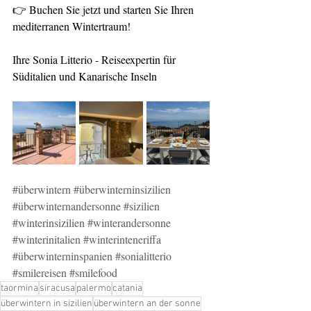
👉 Buchen Sie jetzt und starten Sie Ihren 
mediterranen Wintertraum!
Ihre Sonia Litterio - Reiseexpertin für 
Süditalien und Kanarische Inseln
#überwintern
#überwinterninsizilien
#überwinternandersonne
#sizilien
#winterinsizilien
#winterandersonne
#winterinitalien
#winterinteneriffa
#überwinterninspanien
#sonialitterio
#smilereisen
#smilefood
taormina
siracusa
palermo
catania
überwintern in sizilien
überwintern an der sonne