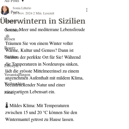
All Posts
Sonia Litterio
All Posts
26. Nov. 2024
2 Min. Lesezeit
Überwintern in Sizilien
Rezepte
Sonne, Meer und mediterrane Lebensfreude 
Gesundes
🌞
Reisen
Träumen Sie von einem Winter voller 
Beauty
Wärme, Kultur und Genuss? Dann ist 
Fashion
Sizilien der perfekte Ort für Sie! Während 
die Temperaturen in Nordeuropa sinken, 
Lifestyle
lädt die grösste Mittelmeerinsel zu einem 
Veranstaltungen
angenehmen Aufenthalt mit mildem Klima, 
Weihnachten
beeindruckender Natur und einer 
einzigartigen Lebensart ein.
Food
🌡️ Mildes Klima: Mit Temperaturen 
zwischen 15 und 20 °C können Sie den 
Wintermantel getrost zu Hause lassen.